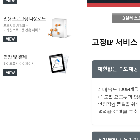
고정IP 서비스
제한없는 속도제공
최대 속도 100M제공
(속도별 요금부과 없
안정적인 품질을 위해
넉넉한 KT백본 구축!