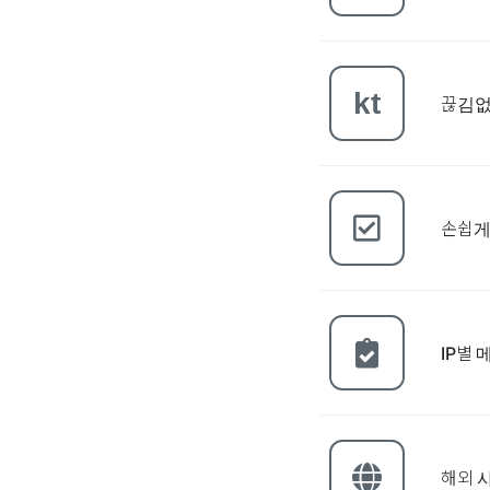
kt
끊김없
손쉽게
IP별
해외 