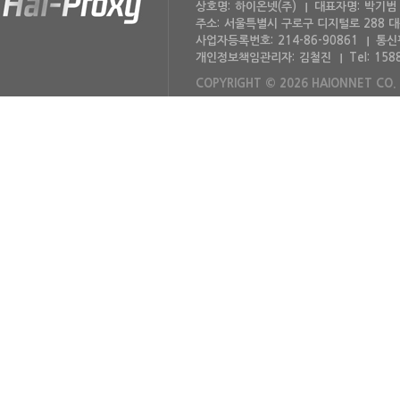
상호명:
하이온넷(주)
대표자명:
박기범
주소:
서울특별시 구로구 디지털로 288 
사업자등록번호:
214-86-90861
통신
개인정보책임관리자:
김철진
Tel:
158
COPYRIGHT © 2026 HAIONNET CO. 