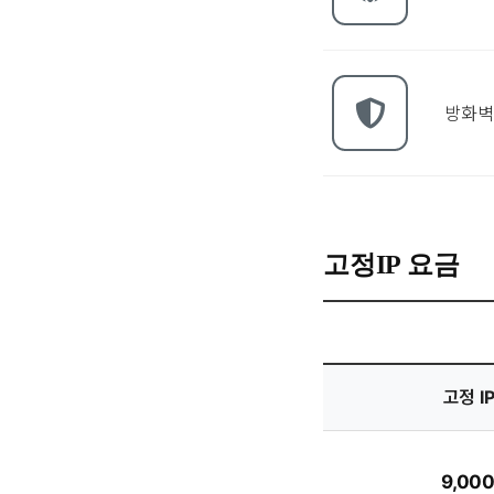
방화벽
고정IP 요금
고정 I
9,00